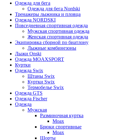
Одежда для бега
Одежда для бега Nordski
Тренажеры лыжника и пловца
Одежда NORDSKI
Повседневная спортивная одежда
Мужская спортивная одежда
Женская спортивная одежда
Экипировка сборной по биатлону
Лыжные комбинезоны
Лыжи Onski
Одежда MOAXSPORT
Куртки
Одежда Swix
Штаны Swix
Куртки Swix
Термобелье Swix
Одежда GTS
Одежда Fischer
Одежда
Мужская
Разминочная куртка
Moax
Брюки спортивные
Moax
Шорты