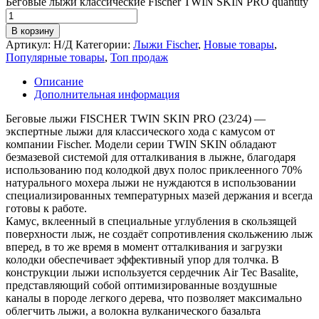
Беговые лыжи классические Fischer TWIN SKIN PRO quantity
В корзину
Артикул:
Н/Д
Категории:
Лыжи Fischer
,
Новые товары
,
Популярные товары
,
Топ продаж
Описание
Дополнительная информация
Беговые лыжи FISCHER TWIN SKIN PRO (23/24) —
экспертные лыжи для классического хода с камусом от
компании Fischer. Модели серии TWIN SKIN обладают
безмазевой системой для отталкивания в лыжне, благодаря
использованию под колодкой двух полос приклеенного 70%
натурального мохера лыжи не нуждаются в использовании
специализированных температурных мазей держания и всегда
готовы к работе.
Камус, вклеенный в специальные углубления в скользящей
поверхности лыж, не создаёт сопротивления скольжению лыж
вперед, в то же время в момент отталкивания и загрузки
колодки обеспечивает эффективный упор для толчка. В
конструкции лыжи используется сердечник Air Tec Basalitе,
представляющий собой оптимизированные воздушные
каналы в породе легкого дерева, что позволяет максимально
облегчить лыжи, а волокна вулканического базальта