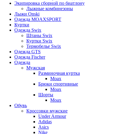
Экипировка сборной по биатлону
Лыжные комбинезоны
Лыжи Onski
Одежда MOAXSPORT
Куртки
Одежда Swix
Штаны Swix
Куртки Swix
Термобелье Swix
Одежда GTS
Одежда Fischer
Одежда
Мужская
Разминочная куртка
Moax
Брюки спортивные
Moax
Шорты
Moax
Обувь
Кроссовки мужские
Under Armour
Adidas
Asics
Nike