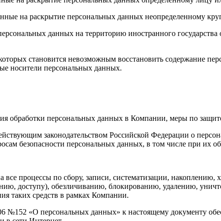
енные на раскрытие персональных данных неопределенному круг
персональных данных на территорию иностранного государства 
те которых становится невозможным восстановить содержание п
ные носители персональных данных.
ия обработки персональных данных в Компании, меры по защите
с действующим законодательством Российской Федерации о перс
росам безопасности персональных данных, в том числе при их 
 на все процессы по сбору, записи, систематизации, накоплению
ению, доступу), обезличиванию, блокированию, удалению, уни
ния таких средств в рамках Компании.
.2006 №152 «О персональных данных» к настоящему документу об
и в сети Интернет.