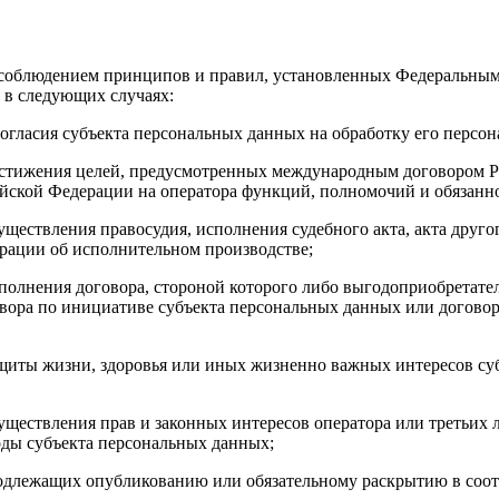
с соблюдением принципов и правил, установленных Федеральным
 в следующих случаях:
согласия субъекта персональных данных на обработку его персо
остижения целей, предусмотренных международным договором Р
йской Федерации на оператора функций, полномочий и обязанно
уществления правосудия, исполнения судебного акта, акта друг
ерации об исполнительном производстве;
полнения договора, стороной которого либо выгодоприобретател
вора по инициативе субъекта персональных данных или договора
щиты жизни, здоровья или иных жизненно важных интересов суб
уществления прав и законных интересов оператора или третьих 
оды субъекта персональных данных;
одлежащих опубликованию или обязательному раскрытию в соот