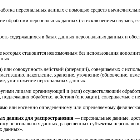
работка персональных данных с помощью средств вычислительн
е обработки персональных данных (за исключением случаев, ес
ость содержащихся в базах данных персональных данных и обе
ате которых становится невозможным без использования дополн
нных.
) или совокупность действий (операций), совершаемых с исполь
ематизацию, накопление, хранение, уточнение (обновление, измен
ение, уничтожение персональных данных.
другими лицами организующий и (или) осуществляющий обработ
, подлежащих обработке, действия (операции), совершаемые с 
ямо или косвенно определенному или определяемому физическо
ых данных для распространения
— персональные данные, дост
ботку персональных данных, разрешенных субъектом персональн
х данных».
нные на раскрытие персональных данных определенному лицу и