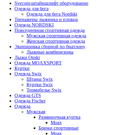
Svecom-штайншлифт оборудование
Одежда для бега
Одежда для бега Nordski
Тренажеры лыжника и пловца
Одежда NORDSKI
Повседневная спортивная одежда
Мужская спортивная одежда
Женская спортивная одежда
Экипировка сборной по биатлону
Лыжные комбинезоны
Лыжи Onski
Одежда MOAXSPORT
Куртки
Одежда Swix
Штаны Swix
Куртки Swix
Термобелье Swix
Одежда GTS
Одежда Fischer
Одежда
Мужская
Разминочная куртка
Moax
Брюки спортивные
Moax