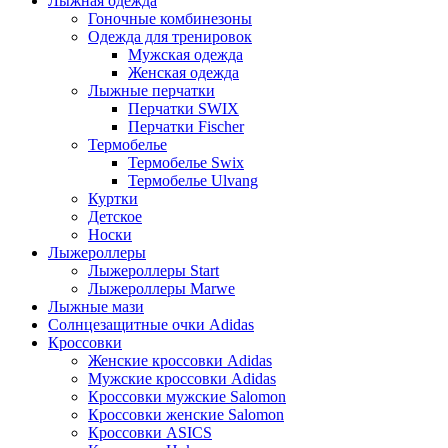
Лыжная одежда
Гоночные комбинезоны
Одежда для тренировок
Мужская одежда
Женская одежда
Лыжные перчатки
Перчатки SWIX
Перчатки Fischer
Термобелье
Термобелье Swix
Термобелье Ulvang
Куртки
Детское
Носки
Лыжероллеры
Лыжероллеры Start
Лыжероллеры Marwe
Лыжные мази
Солнцезащитные очки Adidas
Кроссовки
Женские кроссовки Adidas
Мужские кроссовки Adidas
Кроссовки мужские Salomon
Кроссовки женские Salomon
Кроссовки ASICS