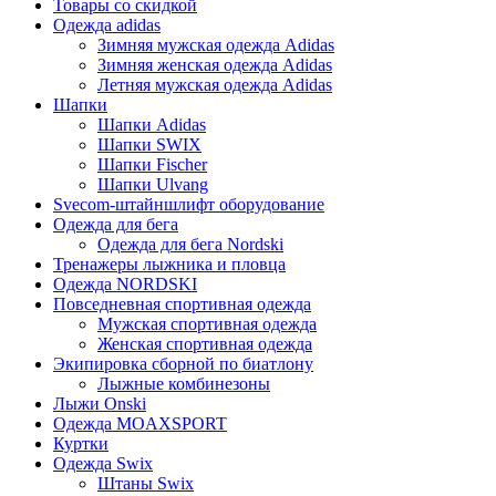
Товары со скидкой
Одежда adidas
Зимняя мужская одежда Adidas
Зимняя женская одежда Adidas
Летняя мужская одежда Adidas
Шапки
Шапки Adidas
Шапки SWIX
Шапки Fischer
Шапки Ulvang
Svecom-штайншлифт оборудование
Одежда для бега
Одежда для бега Nordski
Тренажеры лыжника и пловца
Одежда NORDSKI
Повседневная спортивная одежда
Мужская спортивная одежда
Женская спортивная одежда
Экипировка сборной по биатлону
Лыжные комбинезоны
Лыжи Onski
Одежда MOAXSPORT
Куртки
Одежда Swix
Штаны Swix