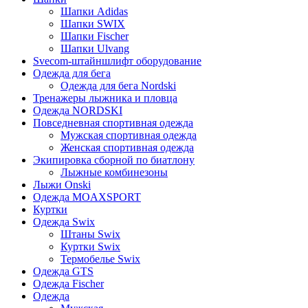
Шапки Adidas
Шапки SWIX
Шапки Fischer
Шапки Ulvang
Svecom-штайншлифт оборудование
Одежда для бега
Одежда для бега Nordski
Тренажеры лыжника и пловца
Одежда NORDSKI
Повседневная спортивная одежда
Мужская спортивная одежда
Женская спортивная одежда
Экипировка сборной по биатлону
Лыжные комбинезоны
Лыжи Onski
Одежда MOAXSPORT
Куртки
Одежда Swix
Штаны Swix
Куртки Swix
Термобелье Swix
Одежда GTS
Одежда Fischer
Одежда