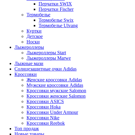
Перчатки SWIX
Перчатки Fischer
Термобелье
Термобелье Swix
Термобелье Ulvang
Куртки
Детское
Носки
Лыжероллеры
Лыжероллеры Start
Лыжероллеры Marwe
Лыжные мази
Солнцезащитные очки Adidas
Кроссовки
Женские кроссовки Adidas
Мужские кроссовки Adidas
Кроссовки мужские Salomon
Кроссовки женские Salomon
Кроссовки ASICS
Кроссовки Hoka
Кроссовки Under Armour
Кроссовки Nike
Кроссовки Reebok
Топ продаж
Новые товары