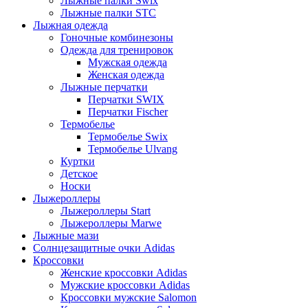
Лыжные палки Swix
Лыжные палки STC
Лыжная одежда
Гоночные комбинезоны
Одежда для тренировок
Мужская одежда
Женская одежда
Лыжные перчатки
Перчатки SWIX
Перчатки Fischer
Термобелье
Термобелье Swix
Термобелье Ulvang
Куртки
Детское
Носки
Лыжероллеры
Лыжероллеры Start
Лыжероллеры Marwe
Лыжные мази
Солнцезащитные очки Adidas
Кроссовки
Женские кроссовки Adidas
Мужские кроссовки Adidas
Кроссовки мужские Salomon