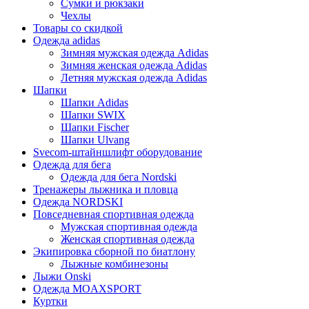
Сумки и рюкзаки
Чехлы
Товары со скидкой
Одежда adidas
Зимняя мужская одежда Adidas
Зимняя женская одежда Adidas
Летняя мужская одежда Adidas
Шапки
Шапки Adidas
Шапки SWIX
Шапки Fischer
Шапки Ulvang
Svecom-штайншлифт оборудование
Одежда для бега
Одежда для бега Nordski
Тренажеры лыжника и пловца
Одежда NORDSKI
Повседневная спортивная одежда
Мужская спортивная одежда
Женская спортивная одежда
Экипировка сборной по биатлону
Лыжные комбинезоны
Лыжи Onski
Одежда MOAXSPORT
Куртки