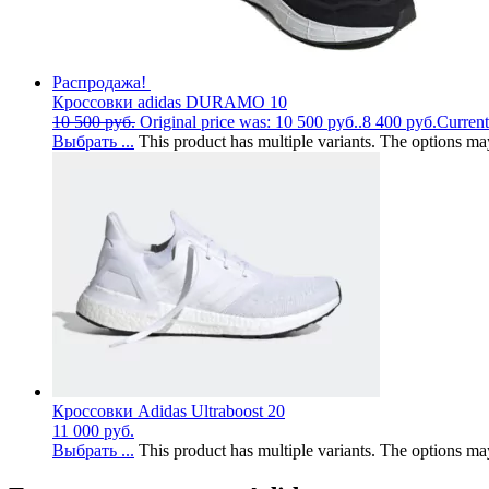
Распродажа!
Кроссовки adidas DURAMO 10
10 500
руб.
Original price was: 10 500 руб..
8 400
руб.
Current
Выбрать ...
This product has multiple variants. The options m
Кроссовки Adidas Ultraboost 20
11 000
руб.
Выбрать ...
This product has multiple variants. The options m