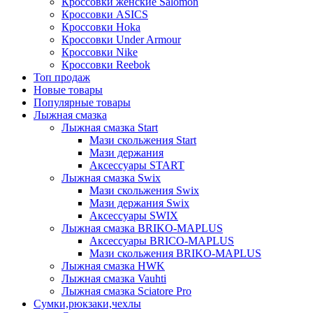
Кроссовки женские Salomon
Кроссовки ASICS
Кроссовки Hoka
Кроссовки Under Armour
Кроссовки Nike
Кроссовки Reebok
Топ продаж
Новые товары
Популярные товары
Лыжная смазка
Лыжная смазка Start
Мази скольжения Start
Мази держания
Аксессуары START
Лыжная смазка Swix
Мази скольжения Swix
Мази держания Swix
Аксессуары SWIX
Лыжная смазка BRIKO-MAPLUS
Аксессуары BRICO-MAPLUS
Мази скольжения BRIKO-MAPLUS
Лыжная смазка HWK
Лыжная смазка Vauhti
Лыжная смазка Sciatore Pro
Сумки,рюкзаки,чехлы