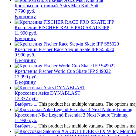
Костюм спортивный Asics Man Knit Suit
7 790
руб.
В корзину
Крепления FISCHER RACE PRO SKATE IFP
11 990
руб.
В корзину
Крепления Fischer Race Step-in Skate IFP S55020
9 990
руб.
В корзину
Крепления Fischer World Cup Skate IFP S49022
12 990
руб.
В корзину
Кроссовки Asics DYNABLAST
12 337
руб.
Выбрать ...
This product has multiple variants. The options m
Кроссовки Nike Legend Essential 3 Next Nature Training
11 990
руб.
Выбрать ...
This product has multiple variants. The options m