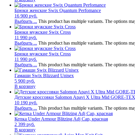
Брюки женские Swix Quantum Perfomance
16 900
руб.
Выбрать ...
This product has multiple variants. The options m
Брюки мужские Swix Cross
11 990
руб.
Выбрать ...
This product has multiple variants. The options m
Брюки мужские Swix Cross
11 990
руб.
Выбрать ...
This product has multiple variants. The options m
Гамаши Swix Blizzard Unisex
5 900
руб.
В корзину
Детские кроссовки Salomon Apavi X Ultra Mid GORE-TE
10 190
руб.
Выбрать ...
This product has multiple variants. The options m
Кепка Under Armour Blitzing Adj Cap, красная
2 399
руб.
В корзину