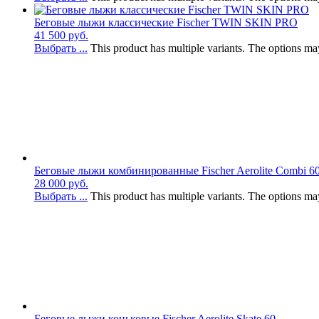
Беговые лыжи классические Fischer TWIN SKIN PRO
41 500
руб.
Выбрать ...
This product has multiple variants. The options m
Беговые лыжи комбинированные Fischer Aerolite Combi 6
28 000
руб.
Выбрать ...
This product has multiple variants. The options m
Беговые лыжи коньковые Fischer Aerolite Skate 60