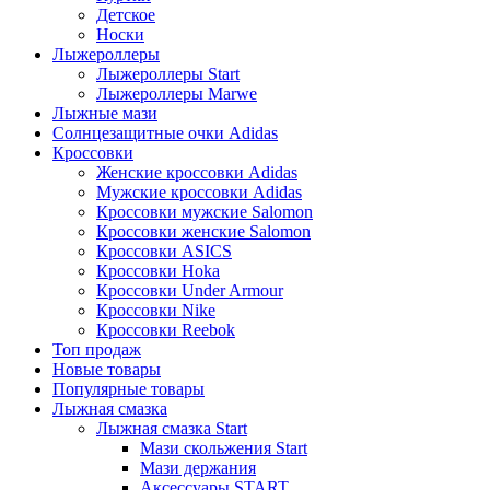
Детское
Носки
Лыжероллеры
Лыжероллеры Start
Лыжероллеры Marwe
Лыжные мази
Солнцезащитные очки Adidas
Кроссовки
Женские кроссовки Adidas
Мужские кроссовки Adidas
Кроссовки мужские Salomon
Кроссовки женские Salomon
Кроссовки ASICS
Кроссовки Hoka
Кроссовки Under Armour
Кроссовки Nike
Кроссовки Reebok
Топ продаж
Новые товары
Популярные товары
Лыжная смазка
Лыжная смазка Start
Мази скольжения Start
Мази держания
Аксессуары START