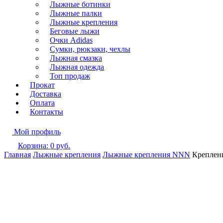
Лыжные ботинки
Лыжные палки
Лыжные крепления
Беговые лыжи
Очки Adidas
Сумки, рюкзаки, чехлы
Лыжная смазка
Лыжная одежда
Топ продаж
Прокат
Доставка
Оплата
Контакты
Мой профиль
Корзина:
0
руб.
Главная
Лыжные крепления
Лыжные крепления NNN
Креплен