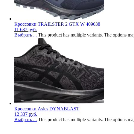
Кроссовки TRAILSTER 2 GTX W 409638
11 687
руб.
Выбрать ...
This product has multiple variants. The options m
Кроссовки Asics DYNABLAST
12 337
руб.
Выбрать ...
This product has multiple variants. The options m