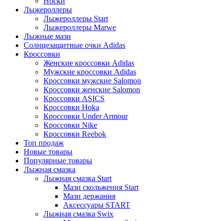
Носки
Лыжероллеры
Лыжероллеры Start
Лыжероллеры Marwe
Лыжные мази
Солнцезащитные очки Adidas
Кроссовки
Женские кроссовки Adidas
Мужские кроссовки Adidas
Кроссовки мужские Salomon
Кроссовки женские Salomon
Кроссовки ASICS
Кроссовки Hoka
Кроссовки Under Armour
Кроссовки Nike
Кроссовки Reebok
Топ продаж
Новые товары
Популярные товары
Лыжная смазка
Лыжная смазка Start
Мази скольжения Start
Мази держания
Аксессуары START
Лыжная смазка Swix