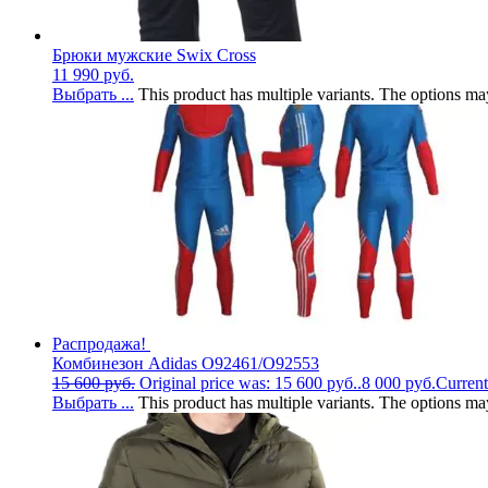
Брюки мужские Swix Cross
11 990
руб.
Выбрать ...
This product has multiple variants. The options m
Распродажа!
Комбинезон Adidas O92461/O92553
15 600
руб.
Original price was: 15 600 руб..
8 000
руб.
Current
Выбрать ...
This product has multiple variants. The options m