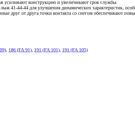
ыж усиливают конструкцию и увеличивают срок службы.
ыж 41-44-44 для улучшения динамических характеристик, особе
ные друг от друга точки контакта со снегом обеспечивают пов
09)
,
186 (FA 91)
,
191 (FA 101)
,
191 (FA 105)