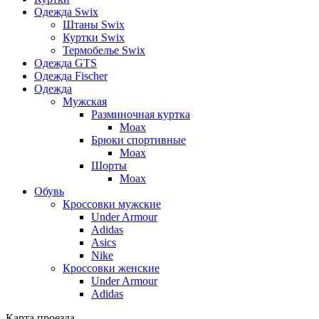
Одежда Swix
Штаны Swix
Куртки Swix
Термобелье Swix
Одежда GTS
Одежда Fischer
Одежда
Мужская
Разминочная куртка
Moax
Брюки спортивные
Moax
Шорты
Moax
Обувь
Кроссовки мужские
Under Armour
Adidas
Asics
Nike
Кроссовки женские
Under Armour
Adidas
Карта проезда