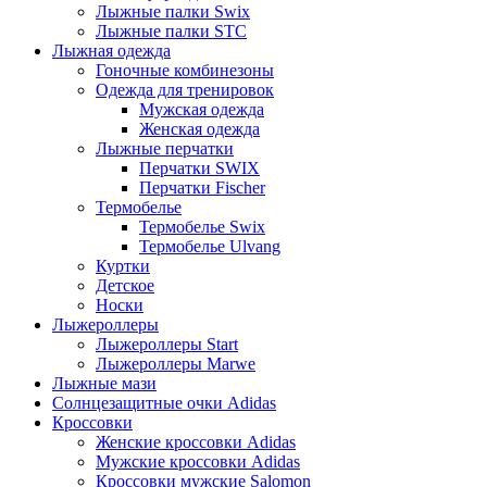
Лыжные палки Swix
Лыжные палки STC
Лыжная одежда
Гоночные комбинезоны
Одежда для тренировок
Мужская одежда
Женская одежда
Лыжные перчатки
Перчатки SWIX
Перчатки Fischer
Термобелье
Термобелье Swix
Термобелье Ulvang
Куртки
Детское
Носки
Лыжероллеры
Лыжероллеры Start
Лыжероллеры Marwe
Лыжные мази
Солнцезащитные очки Adidas
Кроссовки
Женские кроссовки Adidas
Мужские кроссовки Adidas
Кроссовки мужские Salomon