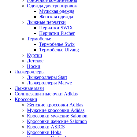
Гоночные комбинезоны
Одежда для тренировок
Мужская одежда
Женская одежда
Лыжные перчатки
Перчатки SWIX
Перчатки Fischer
Термобелье
Термобелье Swix
Термобелье Ulvang
Куртки
Детское
Носки
Лыжероллеры
Лыжероллеры Start
Лыжероллеры Marwe
Лыжные мази
Солнцезащитные очки Adidas
Кроссовки
Женские кроссовки Adidas
Мужские кроссовки Adidas
Кроссовки мужские Salomon
Кроссовки женские Salomon
Кроссовки ASICS
Кроссовки Hoka