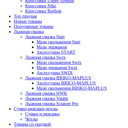
Кроссовки Under Armour
Кроссовки Nike
Кроссовки Reebok
Топ продаж
Новые товары
Популярные товары
Лыжная смазка
Лыжная смазка Start
Мази скольжения Start
Мази держания
Аксессуары START
Лыжная смазка Swix
Мази скольжения Swix
Мази держания Swix
Аксессуары SWIX
Лыжная смазка BRIKO-MAPLUS
Аксессуары BRICO-MAPLUS
Мази скольжения BRIKO-MAPLUS
Лыжная смазка HWK
Лыжная смазка Vauhti
Лыжная смазка Sciatore Pro
Сумки,рюкзаки,чехлы
Сумки и рюкзаки
Чехлы
Товары со скидкой