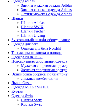
Одежда adidas
Зимняя мужская одежда Adidas
Зимняя женская одежда Adidas
Летняя мужская одежда Adidas
Шапки
Шапки Adidas
Шапки SWIX
Шапки Fischer
Шапки Ulvang
Svecom-штайншлифт оборудование
Одежда для бега
Одежда для бега Nordski
Тренажеры лыжника и пловца
Одежда NORDSKI
Повседневная спортивная одежда
Мужская спортивная одежда
Женская спортивная одежда
Экипировка сборной по биатлону
Лыжные комбинезоны
Лыжи Onski
Одежда MOAXSPORT
Куртки
Одежда Swix
Штаны Swix
Куртки Swix