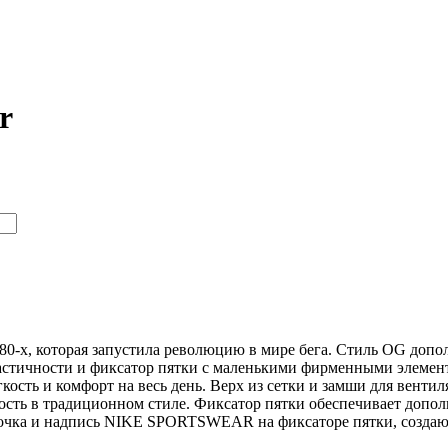
r
з 80-х, которая запустила революцию в мире бега. Стиль OG допо
ластичности и фиксатор пятки с маленькими фирменными элемен
кость и комфорт на весь день. Верх из сетки и замши для венти
ность в традиционном стиле. Фиксатор пятки обеспечивает доп
трочка и надпись NIKE SPORTSWEAR на фиксаторе пятки, создаю