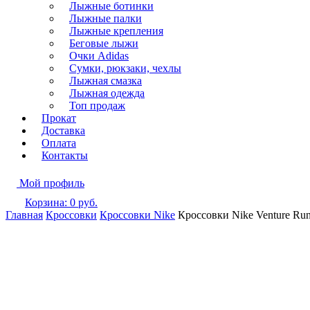
Лыжные ботинки
Лыжные палки
Лыжные крепления
Беговые лыжи
Очки Adidas
Сумки, рюкзаки, чехлы
Лыжная смазка
Лыжная одежда
Топ продаж
Прокат
Доставка
Оплата
Контакты
Мой профиль
Корзина:
0
руб.
Главная
Кроссовки
Кроссовки Nike
Кроссовки Nike Venture Run