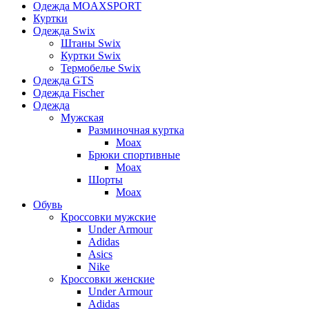
Одежда MOAXSPORT
Куртки
Одежда Swix
Штаны Swix
Куртки Swix
Термобелье Swix
Одежда GTS
Одежда Fischer
Одежда
Мужская
Разминочная куртка
Moax
Брюки спортивные
Moax
Шорты
Moax
Обувь
Кроссовки мужские
Under Armour
Adidas
Asics
Nike
Кроссовки женские
Under Armour
Adidas