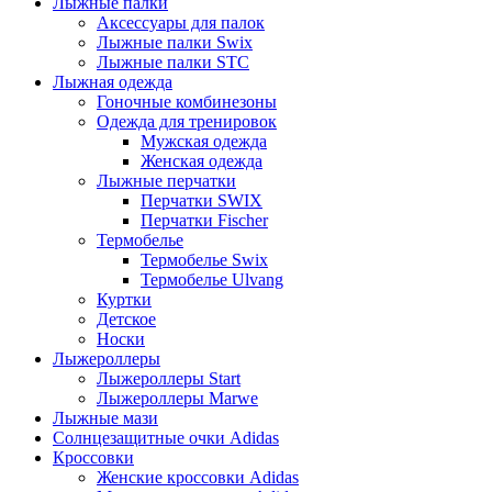
Лыжные палки
Аксессуары для палок
Лыжные палки Swix
Лыжные палки STC
Лыжная одежда
Гоночные комбинезоны
Одежда для тренировок
Мужская одежда
Женская одежда
Лыжные перчатки
Перчатки SWIX
Перчатки Fischer
Термобелье
Термобелье Swix
Термобелье Ulvang
Куртки
Детское
Носки
Лыжероллеры
Лыжероллеры Start
Лыжероллеры Marwe
Лыжные мази
Солнцезащитные очки Adidas
Кроссовки
Женские кроссовки Adidas