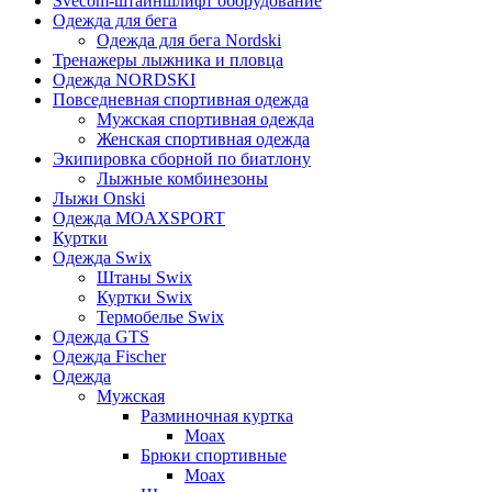
Svecom-штайншлифт оборудование
Одежда для бега
Одежда для бега Nordski
Тренажеры лыжника и пловца
Одежда NORDSKI
Повседневная спортивная одежда
Мужская спортивная одежда
Женская спортивная одежда
Экипировка сборной по биатлону
Лыжные комбинезоны
Лыжи Onski
Одежда MOAXSPORT
Куртки
Одежда Swix
Штаны Swix
Куртки Swix
Термобелье Swix
Одежда GTS
Одежда Fischer
Одежда
Мужская
Разминочная куртка
Moax
Брюки спортивные
Moax