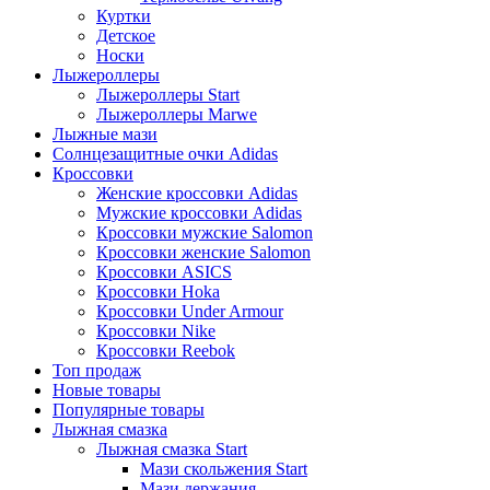
Куртки
Детское
Носки
Лыжероллеры
Лыжероллеры Start
Лыжероллеры Marwe
Лыжные мази
Солнцезащитные очки Adidas
Кроссовки
Женские кроссовки Adidas
Мужские кроссовки Adidas
Кроссовки мужские Salomon
Кроссовки женские Salomon
Кроссовки ASICS
Кроссовки Hoka
Кроссовки Under Armour
Кроссовки Nike
Кроссовки Reebok
Топ продаж
Новые товары
Популярные товары
Лыжная смазка
Лыжная смазка Start
Мази скольжения Start
Мази держания