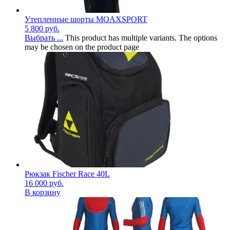
Утепленные шорты MOAXSPORT
5 800
руб.
Выбрать ...
This product has multiple variants. The options
may be chosen on the product page
Рюкзак Fischer Race 40L
16 000
руб.
В корзину