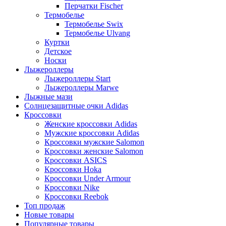
Перчатки Fischer
Термобелье
Термобелье Swix
Термобелье Ulvang
Куртки
Детское
Носки
Лыжероллеры
Лыжероллеры Start
Лыжероллеры Marwe
Лыжные мази
Солнцезащитные очки Adidas
Кроссовки
Женские кроссовки Adidas
Мужские кроссовки Adidas
Кроссовки мужские Salomon
Кроссовки женские Salomon
Кроссовки ASICS
Кроссовки Hoka
Кроссовки Under Armour
Кроссовки Nike
Кроссовки Reebok
Топ продаж
Новые товары
Популярные товары