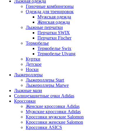
Лыжная одежда
Гоночные комбинезоны
Одежда для тренировок
Мужская одежда
Женская одежда
Лыжные перчатки
Перчатки SWIX
Перчатки Fischer
Термобелье
Термобелье Swix
Термобелье Ulvang
Куртки
Детское
Носки
Лыжероллеры
Лыжероллеры Start
Лыжероллеры Marwe
Лыжные мази
Солнцезащитные очки Adidas
Кроссовки
Женские кроссовки Adidas
Мужские кроссовки Adidas
Кроссовки мужские Salomon
Кроссовки женские Salomon
Кроссовки ASICS