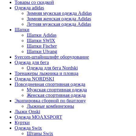
Товары со скидкой
Одежда adidas
Зимняя мужская одежда Adidas
Зимняя женская одежда Adidas
Летняя мужская одежда Adidas
Шапки
Шапки Adidas
Шапки SWIX
Шапки Fischer
Шапки Ulvang
Svecom-штайншлифт оборудование
Одежда для бега
Одежда для бега Nordski
Тренажеры лыжника и пловца
Одежда NORDSKI
Повседневная спортивная одежда
Мужская спортивная одежда
Женская спортивная одежда
Экипировка сборной по биатлону
Лыжные комбинезоны
Лыжи Onski
Одежда MOAXSPORT
Куртки
Одежда Swix
Штаны Swix