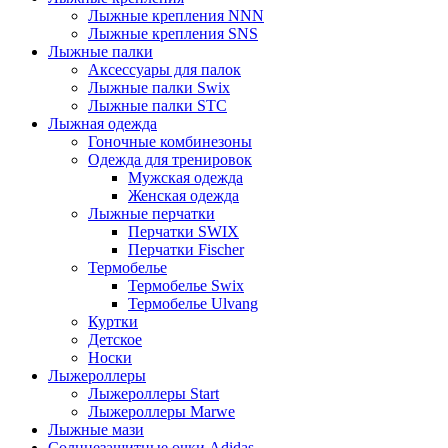
Лыжные крепления NNN
Лыжные крепления SNS
Лыжные палки
Аксессуары для палок
Лыжные палки Swix
Лыжные палки STC
Лыжная одежда
Гоночные комбинезоны
Одежда для тренировок
Мужская одежда
Женская одежда
Лыжные перчатки
Перчатки SWIX
Перчатки Fischer
Термобелье
Термобелье Swix
Термобелье Ulvang
Куртки
Детское
Носки
Лыжероллеры
Лыжероллеры Start
Лыжероллеры Marwe
Лыжные мази
Солнцезащитные очки Adidas