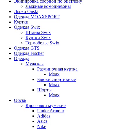
Экипировка сборной по биатлону
Лыжные комбинезоны
Лыжи Onski
Одежда MOAXSPORT
Куртки
Одежда Swix
Штаны Swix
Куртки Swix
Термобелье Swix
Одежда GTS
Одежда Fischer
Одежда
Мужская
Разминочная куртка
Moax
Брюки спортивные
Moax
Шорты
Moax
Обувь
Кроссовки мужские
Under Armour
Adidas
Asics
Nike