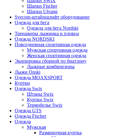
Шапки SWIX
Шапки Fischer
Шапки Ulvang
Svecom-штайншлифт оборудование
Одежда для бега
Одежда для бега Nordski
Тренажеры лыжника и пловца
Одежда NORDSKI
Повседневная спортивная одежда
Мужская спортивная одежда
Женская спортивная одежда
Экипировка сборной по биатлону
Лыжные комбинезоны
Лыжи Onski
Одежда MOAXSPORT
Куртки
Одежда Swix
Штаны Swix
Куртки Swix
Термобелье Swix
Одежда GTS
Одежда Fischer
Одежда
Мужская
Разминочная куртка