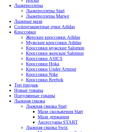
Носки
Лыжероллеры
Лыжероллеры Start
Лыжероллеры Marwe
Лыжные мази
Солнцезащитные очки Adidas
Кроссовки
Женские кроссовки Adidas
Мужские кроссовки Adidas
Кроссовки мужские Salomon
Кроссовки женские Salomon
Кроссовки ASICS
Кроссовки Hoka
Кроссовки Under Armour
Кроссовки Nike
Кроссовки Reebok
Топ продаж
Новые товары
Популярные товары
Лыжная смазка
Лыжная смазка Start
Мази скольжения Start
Мази держания
Аксессуары START
Лыжная смазка Swix