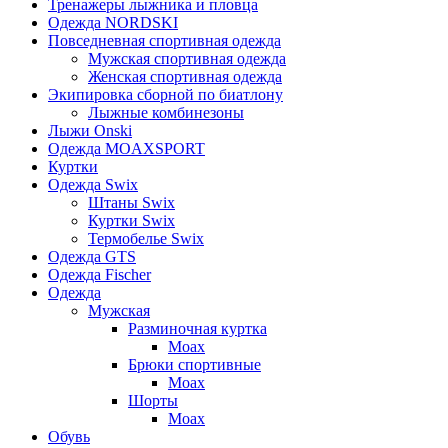
Тренажеры лыжника и пловца
Одежда NORDSKI
Повседневная спортивная одежда
Мужская спортивная одежда
Женская спортивная одежда
Экипировка сборной по биатлону
Лыжные комбинезоны
Лыжи Onski
Одежда MOAXSPORT
Куртки
Одежда Swix
Штаны Swix
Куртки Swix
Термобелье Swix
Одежда GTS
Одежда Fischer
Одежда
Мужская
Разминочная куртка
Moax
Брюки спортивные
Moax
Шорты
Moax
Обувь