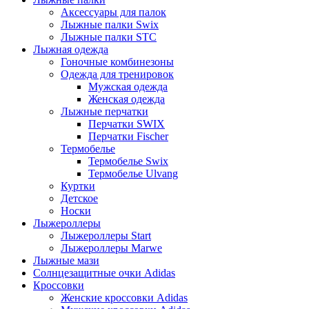
Аксессуары для палок
Лыжные палки Swix
Лыжные палки STC
Лыжная одежда
Гоночные комбинезоны
Одежда для тренировок
Мужская одежда
Женская одежда
Лыжные перчатки
Перчатки SWIX
Перчатки Fischer
Термобелье
Термобелье Swix
Термобелье Ulvang
Куртки
Детское
Носки
Лыжероллеры
Лыжероллеры Start
Лыжероллеры Marwe
Лыжные мази
Солнцезащитные очки Adidas
Кроссовки
Женские кроссовки Adidas