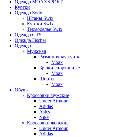
Одежда MOAXSPORT
Куртки
Одежда Swix
Штаны Swix
Куртки Swix
Термобелье Swix
Одежда GTS
Одежда Fischer
Одежда
Мужская
Разминочная куртка
Moax
Брюки спортивные
Moax
Шорты
Moax
Обувь
Кроссовки мужские
Under Armour
Adidas
Asics
Nike
Кроссовки женские
Under Armour
Adidas