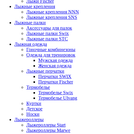
Лыжи Fischer
Лыжные крепления
Лыжные крепления NNN
Лыжные крепления SNS
Лыжные палки
Аксессуары для палок
Лыжные палки Swix
Лыжные палки STC
Лыжная одежда
Гоночные комбинезоны
Одежда для тренировок
Мужская одежда
Женская одежда
Лыжные перчатки
Перчатки SWIX
Перчатки Fischer
Термобелье
Термобелье Swix
Термобелье Ulvang
Куртки
Детское
Носки
Лыжероллеры
Лыжероллеры Start
Лыжероллеры Marwe