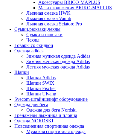
Аксессуары BRICO-MAPLUS
Мази скольжения BRIKO-MAPLUS
Лыжная смазка HWK
Лыжная смазка Vauhti
Лыжная смазка Sciatore Pro
Сумки,рюкзаки,чехлы
Сумки и рюкзаки
Чехлы
Товары со скидкой
Одежда adidas
Зимняя мужская одежда Adidas
Зимняя женская одежда Adidas
Летняя мужская одежда Adidas
Шапки
Шапки Adidas
Шапки SWIX
Шапки Fischer
Шапки Ulvang
Svecom-штайншлифт оборудование
Одежда для бега
Одежда для бега Nordski
Тренажеры лыжника и пловца
Одежда NORDSKI
Повседневная спортивная одежда
Мужская спортивная одежда