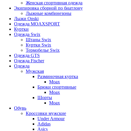
Женская спортивная одежда
Экипировка сборной по биатлону
Лыжные комбинезоны
Лыжи Onski
Одежда MOAXSPORT
Куртки
Одежда Swix
Штаны Swix
Куртки Swix
Термобелье Swix
Одежда GTS
Одежда Fischer
Одежда
Мужская
Разминочная куртка
Moax
Брюки спортивные
Moax
Шорты
Moax
Обувь
Кроссовки мужские
Under Armour
Adidas
Asics